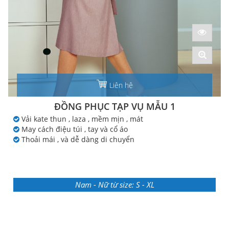
Liên hệ
ĐỒNG PHỤC TẠP VỤ MẪU 1
Vải kate thun , laza , mềm mịn , mát
May cách điệu túi , tay và cổ áo
Thoải mái , và dễ dàng di chuyển
Nam - Nữ từ size: S - XL